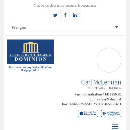
Chaque franchise est autonome et indépendante
Français
Dominion Lending Centres BlueTree
Mortgages WEST
Carl McLennan
MORTGAGE BROKER
Permis d’initiateur #143885MSB
cmmoney@telus.net
Fax:
1-866-875-5511
Cell:
250-550-6611