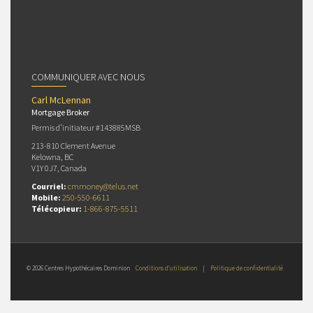
COMMUNIQUER AVEC NOUS
Carl McLennan
Mortgage Broker
Permis d’initiateur #143885MSB
213-810 Clement Avenue
Kelowna, BC
V1Y 0J7, Canada
Courriel:
cmmoney@telus.net
Mobile:
250-550-6611
Télécopieur:
1-866-875-5511
© 2026 Centres Hypothécaires Dominion
Conditions d’utilisation
|
Politique de confidentialité